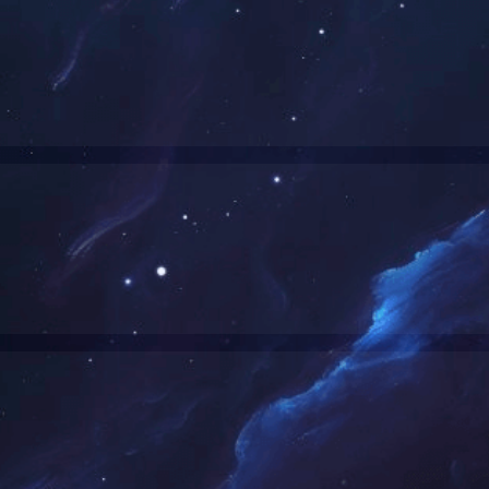
产品展示
D-UM-010