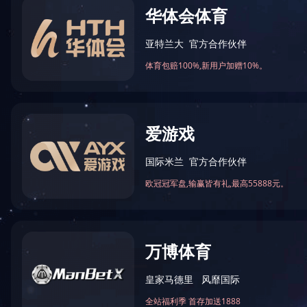
null
null
null
气圈罩
营业执照
博鱼框
津田驹、尼桑喷水织机综
毕加诺喷气及剑杆织机综
框
苏美特剑杆织机综框
框
边梁
综框配件
连杆
综丝、停经片
喷嘴系列
电磁阀系列