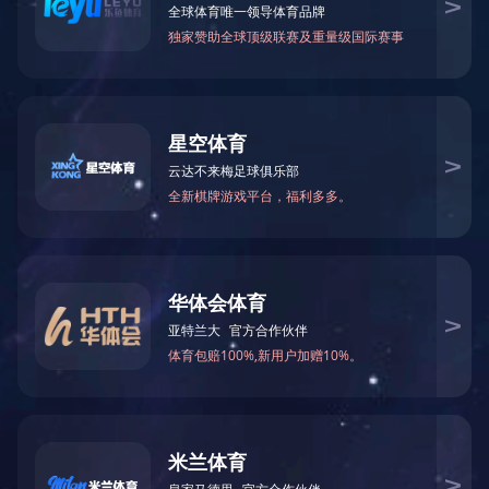
null
null
null
产品展示
气圈罩
营业执照
博鱼框
津田驹、尼桑喷水织机综
毕加诺喷气及剑杆织机综
框
苏美特剑杆织机综框
框
边梁
综框配件
连杆
综丝、停经片
喷嘴系列
电磁阀系列