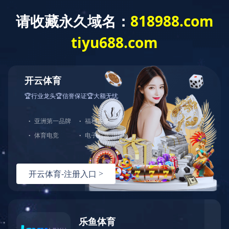
首 页
公司
null