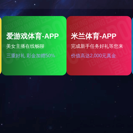
首 页
|
公司简介
|
产品展示
|
工程案例
|
新闻中心
|
在线留言
|
boyu博鱼中国官方网站
版权所有
©
博鱼 电话： 传真：