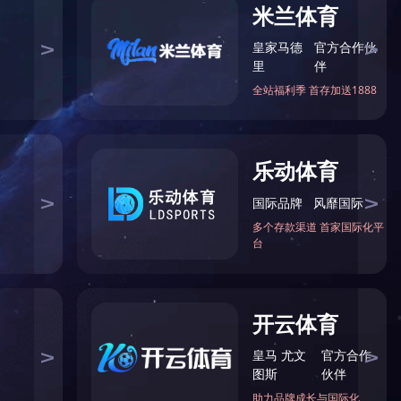
您现在的位置：
首页
> 产品展示