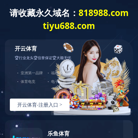
首 页
公司
null